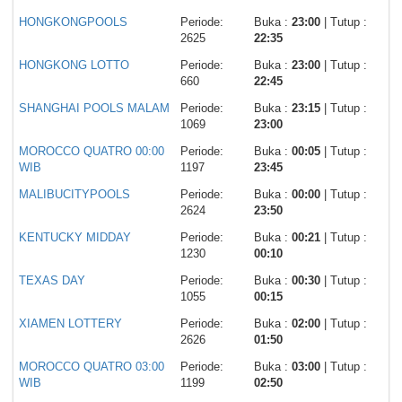
HONGKONGPOOLS
Periode:
Buka :
23:00
| Tutup :
2625
22:35
HONGKONG LOTTO
Periode:
Buka :
23:00
| Tutup :
660
22:45
SHANGHAI POOLS MALAM
Periode:
Buka :
23:15
| Tutup :
1069
23:00
MOROCCO QUATRO 00:00
Periode:
Buka :
00:05
| Tutup :
WIB
1197
23:45
MALIBUCITYPOOLS
Periode:
Buka :
00:00
| Tutup :
2624
23:50
KENTUCKY MIDDAY
Periode:
Buka :
00:21
| Tutup :
1230
00:10
TEXAS DAY
Periode:
Buka :
00:30
| Tutup :
1055
00:15
XIAMEN LOTTERY
Periode:
Buka :
02:00
| Tutup :
2626
01:50
MOROCCO QUATRO 03:00
Periode:
Buka :
03:00
| Tutup :
WIB
1199
02:50